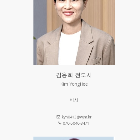
김용희 전도사
Kim YongHee
비서
kyh0413@wjm.kr
070-5046-3471