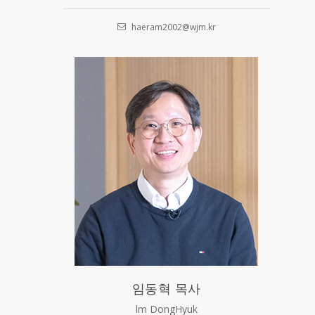
haeram2002@wjm.kr
임동혁 목사
lm DongHyuk