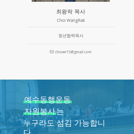
최왕락 목사
Choi WangRak
청년협력목사
choiwr15@gmail.com
예수동행운동
자원봉사
는
누구라도 섬김 가능합니
다.