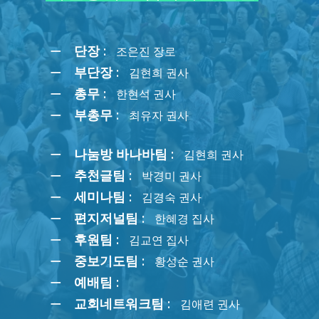
단장 :
조은진 장로
부단장 :
김현희 권사
총무 :
한현석 권사
부총무 :
최유자 권사
나눔방 바나바팀 :
김현희 권사
추천글팀 :
박경미 권사
세미나팀 :
김경숙 권사
편지저널팀 :
한혜경 집사
후원팀 :
김교연 집사
중보기도팀 :
황성순 권사
예배팀 :
교회네트워크팀 :
김애련 권사