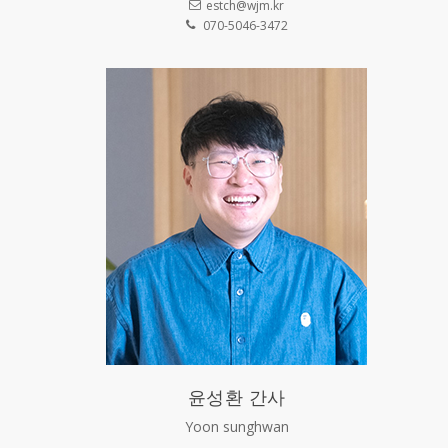
estch@wjm.kr
070-5046-3472
윤성환 간사
Yoon sunghwan